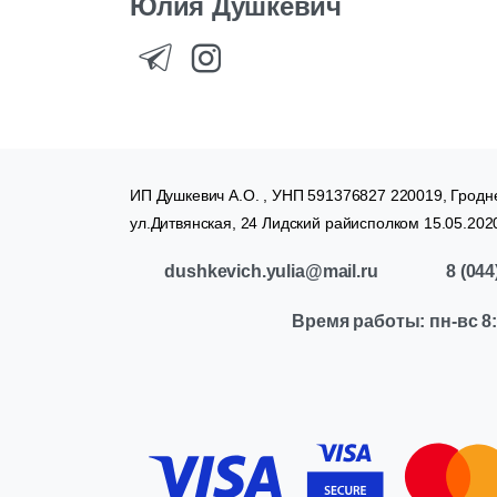
Юлия
Душкевич
ИП Душкевич А.О. , УНП 591376827 220019, Гродне
ул.Дитвянская, 24 Лидский райисполком 15.05.202
dushkevich.yulia@mail.ru
8
(044
Время
работы:
пн-вс
8