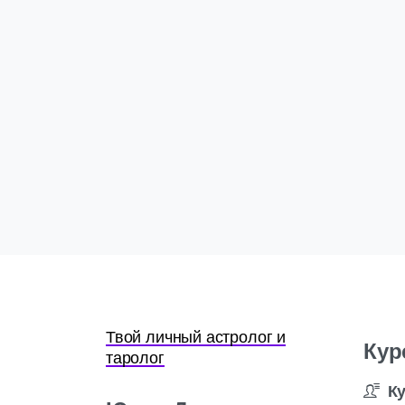
Твой личный астролог и
Кур
таролог
К