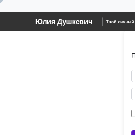
Юлия Душкевич
Твой личный 
П