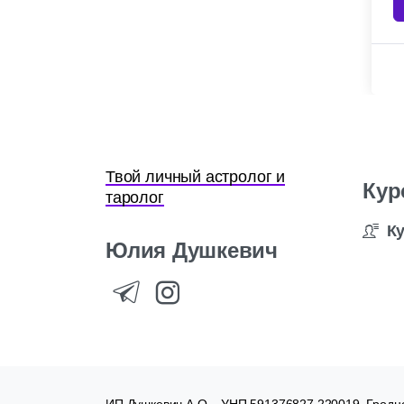
Твой личный астролог и
Кур
таролог
К
Юлия
Душкевич
ИП Душкевич А.О. , УНП 591376827 220019, Гродне