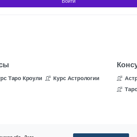
Войти
сы
Конс
урс Таро Кроули
Курс Астрологии
Аст
Таро
нская обл., Лида,