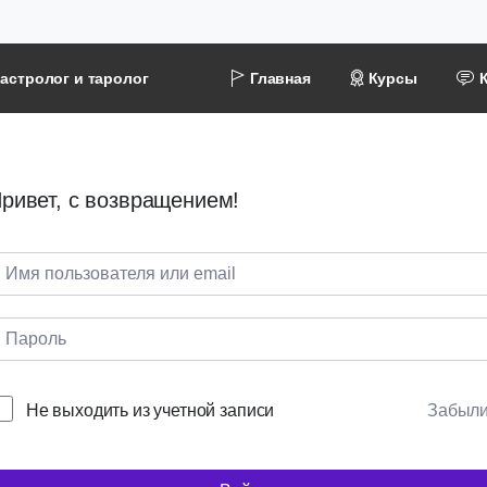
астролог и таролог
Главная
Курсы
ривет, с возвращением!
Не выходить из учетной записи
Забыл