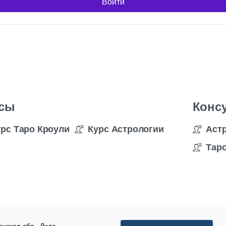
Войти
сы
Конс
урс Таро Кроули
Курс Астрологии
Аст
Таро
нская обл., Лида,