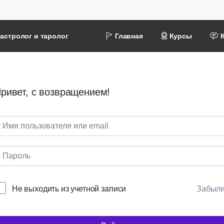
астролог и таролог
Главная
Курсы
ривет, с возвращением!
Не выходить из учетной записи
Забыл