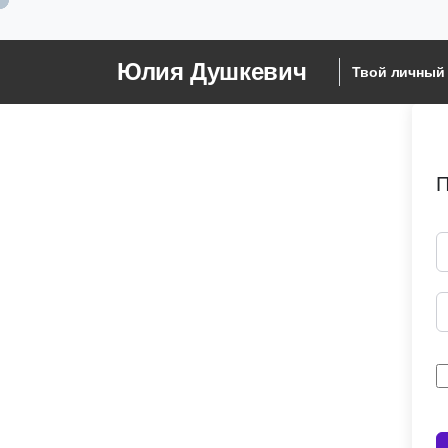
Юлия Душкевич
Твой личный 
П