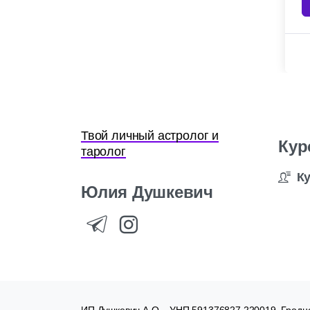
Твой личный астролог и
Кур
таролог
К
Юлия
Душкевич
ИП Душкевич А.О. , УНП 591376827 220019, Гродне