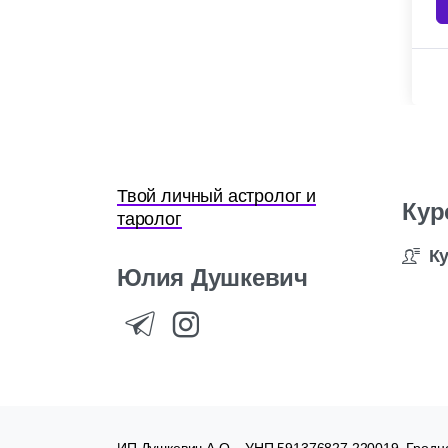
Твой личный астролог и
Кур
таролог
К
Юлия
Душкевич
ИП Душкевич А.О. , УНП 591376827 220019, Гродне