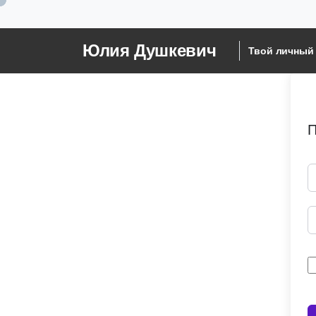
Юлия Душкевич
Твой личный 
П