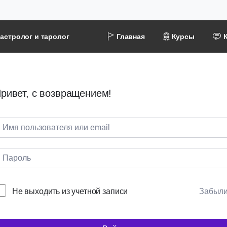
астролог и таролог
Главная
Курсы
ривет, с возвращением!
Не выходить из учетной записи
Забыл