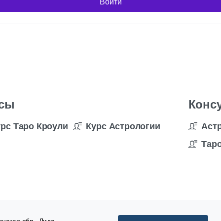
Войти
сы
Конс
урс Таро Кроули
Курс Астрологии
Аст
Таро
нская обл., Лида,