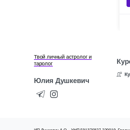
Твой личный астролог и
Кур
таролог
К
Юлия
Душкевич
ИП Душкевич А.О. , УНП 591376827 220019, Гродне