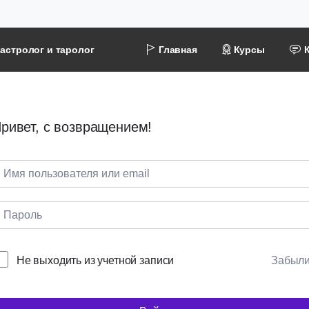
астролог и таролог
Главная
Курсы
ривет, с возвращением!
Не выходить из учетной записи
Забыл