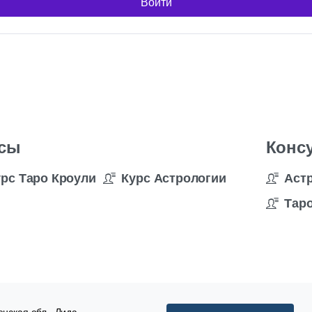
Войти
сы
Конс
урс Таро Кроули
Курс Астрологии
Аст
Таро
нская обл., Лида,