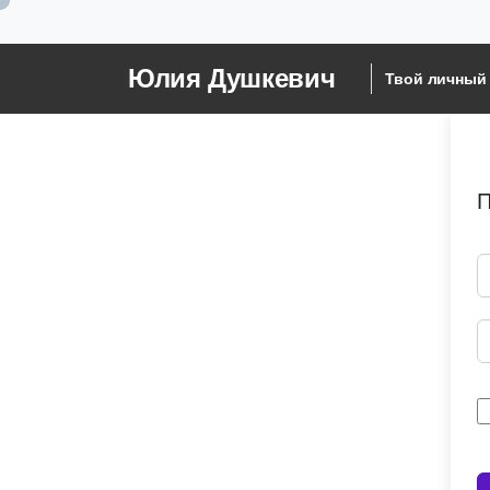
Юлия Душкевич
Твой личный 
П